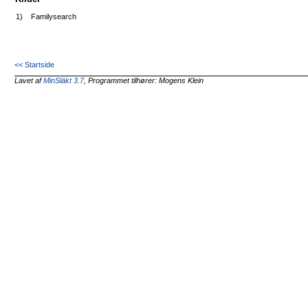
1)
Familysearch
<< Startside
Lavet af
MinSläkt 3.7
, Programmet tilhører: Mogens Klein