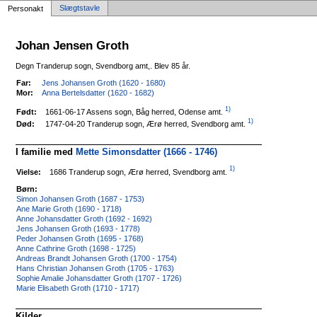
Slægtstavle
Personakt
Johan Jensen Groth
Degn Tranderup sogn, Svendborg amt,. Blev 85 år.
Far:
Jens Johansen Groth (1620 - 1680)
Mor:
Anna Bertelsdatter (1620 - 1682)
1)
1661-06-17 Assens sogn, Båg herred, Odense amt.
Født:
1)
1747-04-20 Tranderup sogn, Ærø herred, Svendborg amt.
Død:
I familie med
Mette Simonsdatter (1666 - 1746)
1)
1686 Tranderup sogn, Ærø herred, Svendborg amt.
Vielse:
Børn:
Simon Johansen Groth (1687 - 1753)
Ane Marie Groth (1690 - 1718)
Anne Johansdatter Groth (1692 - 1692)
Jens Johansen Groth (1693 - 1778)
Peder Johansen Groth (1695 - 1768)
Anne Cathrine Groth (1698 - 1725)
Andreas Brandt Johansen Groth (1700 - 1754)
Hans Christian Johansen Groth (1705 - 1763)
Sophie Amalie Johansdatter Groth (1707 - 1726)
Marie Elisabeth Groth (1710 - 1717)
Kilder