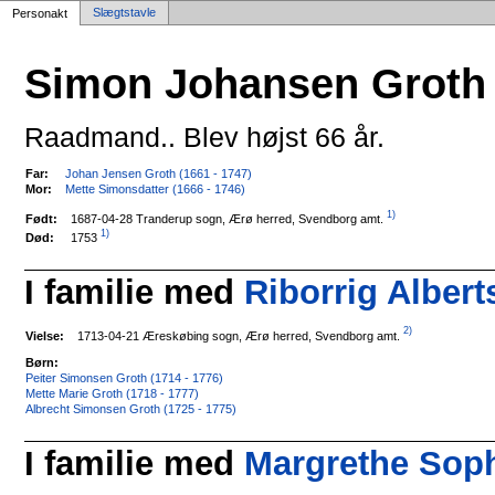
Slægtstavle
Personakt
Simon Johansen Groth
Raadmand.. Blev højst 66 år.
Far:
Johan Jensen Groth (1661 - 1747)
Mor:
Mette Simonsdatter (1666 - 1746)
1)
1687-04-28 Tranderup sogn, Ærø herred, Svendborg amt.
Født:
1)
1753
Død:
I familie med
Riborrig Albert
2)
1713-04-21 Æreskøbing sogn, Ærø herred, Svendborg amt.
Vielse:
Børn:
Peiter Simonsen Groth (1714 - 1776)
Mette Marie Groth (1718 - 1777)
Albrecht Simonsen Groth (1725 - 1775)
I familie med
Margrethe Sophi