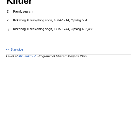
Kilder
1)
Familysearch
2)
Kirkebog Æreskøbing sogn, 1664-1714, Opslag 504.
3)
Kirkebog Æreskøbing sogn, 1715-1744, Opslag 482,483.
<< Startside
Lavet af
MinSläkt 3.7
, Programmet tilhører: Mogens Klein