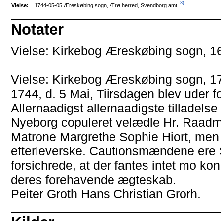
3)
1744-05-05 Æreskøbing sogn, Ærø herred, Svendborg amt.
Vielse:
Notater
Vielse: Kirkebog Æreskøbing sogn, 16
Vielse: Kirkebog Æreskøbing sogn, 17
1744, d. 5 Mai, Tiirsdagen blev uder f
Allernaadigst allernaadigste tilladelse
Nyeborg copuleret velædle Hr. Raa
Matrone Margrethe Sophie Hiort, men
efterleverske. Cautionsmændene ere S
forsichrede, at der fantes intet mo kon
deres forehavende ægteskab.
Peiter Groth Hans Christian Grorh.