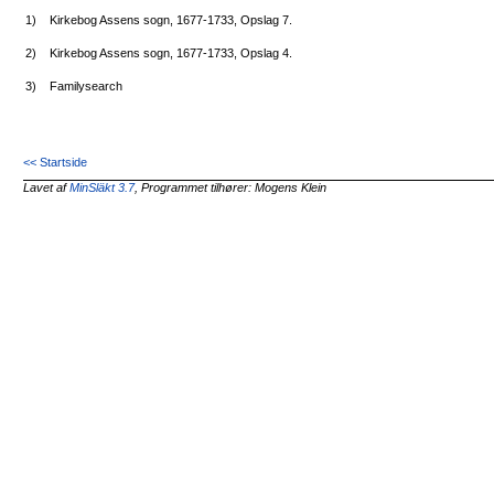
1)
Kirkebog Assens sogn, 1677-1733, Opslag 7.
2)
Kirkebog Assens sogn, 1677-1733, Opslag 4.
3)
Familysearch
<< Startside
Lavet af
MinSläkt 3.7
, Programmet tilhører: Mogens Klein