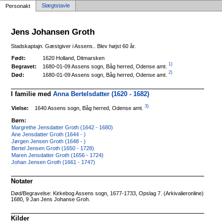
Slægtstavle
Personakt
Jens Johansen Groth
Stadskaptajn. Gæstgiver i Assens.. Blev højst 60 år.
Født:
1620 Holland, Ditmarsken
1)
1680-01-09 Assens sogn, Båg herred, Odense amt.
Begravet:
2)
1680-01-09 Assens sogn, Båg herred, Odense amt.
Død:
I familie med
Anna Bertelsdatter (1620 - 1682)
3)
1640 Assens sogn, Båg herred, Odense amt.
Vielse:
Børn:
Margrethe Jensdatter Groth (1642 - 1680)
Ane Jensdatter Groth (1644 - )
Jørgen Jensen Groth (1648 - )
Bertel Jensen Groth (1650 - 1728)
Maren Jensdatter Groth (1656 - 1724)
Johan Jensen Groth (1661 - 1747)
Notater
Død/Begravelse: Kirkebog Assens sogn, 1677-1733, Opslag 7. (Arkivalieronline)
1680, 9 Jan Jens Johanse Groh.
Kilder