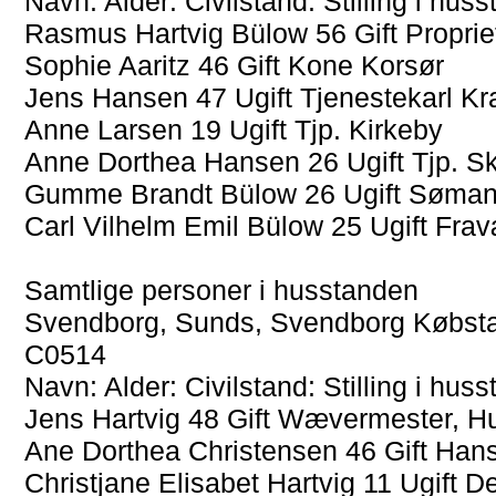
Navn: Alder: Civilstand: Stilling i hu
Rasmus Hartvig Bülow 56 Gift Propri
Sophie Aaritz 46 Gift Kone Korsør
Jens Hansen 47 Ugift Tjenestekarl Kr
Anne Larsen 19 Ugift Tjp. Kirkeby
Anne Dorthea Hansen 26 Ugift Tjp. S
Gumme Brandt Bülow 26 Ugift Søman
Carl Vilhelm Emil Bülow 25 Ugift Frav
Samtlige personer i husstanden
Svendborg, Sunds, Svendborg Købstad
C0514
Navn: Alder: Civilstand: Stilling i hu
Jens Hartvig 48 Gift Wævermester, 
Ane Dorthea Christensen 46 Gift Han
Christjane Elisabet Hartvig 11 Ugift 