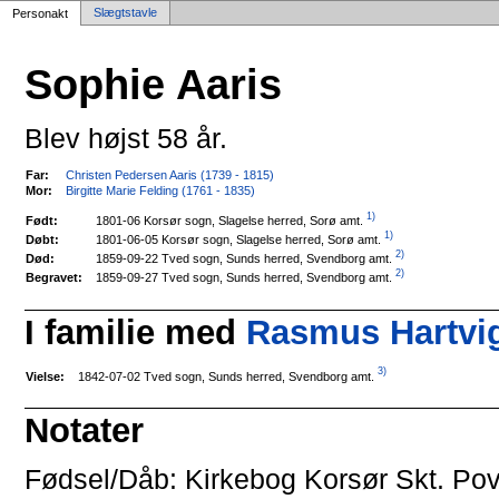
Slægtstavle
Personakt
Sophie Aaris
Blev højst 58 år.
Far:
Christen Pedersen Aaris (1739 - 1815)
Mor:
Birgitte Marie Felding (1761 - 1835)
1)
1801-06 Korsør sogn, Slagelse herred, Sorø amt.
Født:
1)
1801-06-05 Korsør sogn, Slagelse herred, Sorø amt.
Døbt:
2)
1859-09-22 Tved sogn, Sunds herred, Svendborg amt.
Død:
2)
1859-09-27 Tved sogn, Sunds herred, Svendborg amt.
Begravet:
I familie med
Rasmus Hartvig
3)
1842-07-02 Tved sogn, Sunds herred, Svendborg amt.
Vielse:
Notater
Fødsel/Dåb: Kirkebog Korsør Skt. Pov