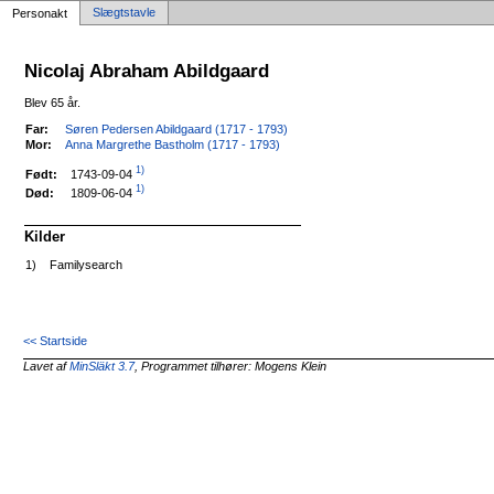
Slægtstavle
Personakt
Nicolaj Abraham Abildgaard
Blev 65 år.
Far:
Søren Pedersen Abildgaard (1717 - 1793)
Mor:
Anna Margrethe Bastholm (1717 - 1793)
1)
1743-09-04
Født:
1)
1809-06-04
Død:
Kilder
1)
Familysearch
<< Startside
Lavet af
MinSläkt 3.7
, Programmet tilhører: Mogens Klein