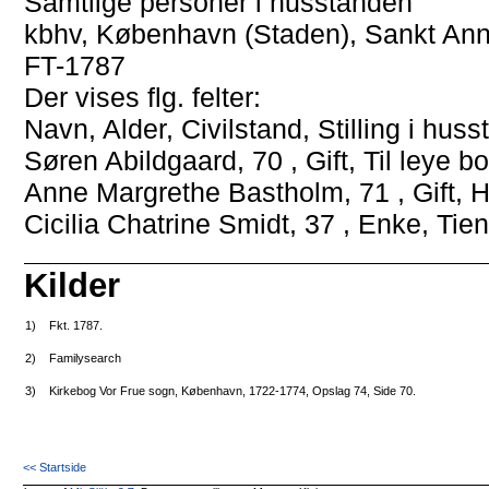
Samtlige personer i husstanden
kbhv, København (Staden), Sankt Annæ
FT-1787
Der vises flg. felter:
Navn, Alder, Civilstand, Stilling i hu
Søren Abildgaard, 70 , Gift, Til leye 
Anne Margrethe Bastholm, 71 , Gift, 
Cicilia Chatrine Smidt, 37 , Enke, Tien
Kilder
1)
Fkt. 1787.
2)
Familysearch
3)
Kirkebog Vor Frue sogn, København, 1722-1774, Opslag 74, Side 70.
<< Startside