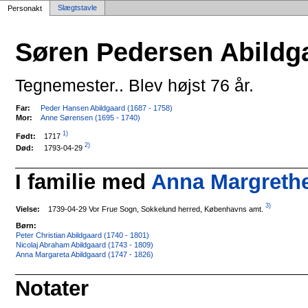
Slægtstavle
Personakt
Søren Pedersen Abildg
Tegnemester.. Blev højst 76 år.
Far:
Peder Hansen Abildgaard (1687 - 1758)
Mor:
Anne Sørensen (1695 - 1740)
1)
1717
Født:
2)
1793-04-29
Død:
I familie med
Anna Margrethe
3)
1739-04-29 Vor Frue Sogn, Sokkelund herred, Københavns amt.
Vielse:
Børn:
Peter Christian Abildgaard (1740 - 1801)
Nicolaj Abraham Abildgaard (1743 - 1809)
Anna Margareta Abildgaard (1747 - 1826)
Notater