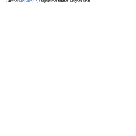
Lavet af
MinSläkt 3.7
, Programmet tilhører: Mogens Klein