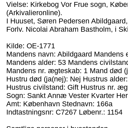
Vielse: Kirkebog Vor Frue sogn, Købe
(Arkivalieronline).
I Huuset, Søren Pedersen Abildgaard
Forlv. Nicolai Abraham Bastholm, i Sk
Kilde: OE-1771
Mandens navn: Abildgaard Mandens e
Mandens alder: 53 Mandens civilstand
Mandens nr. ægteskab: 1 Mand død (ja
Hustru død (ja(nej): Nej Hustrus alder
Hustrus civilstand: Gift Hustrus nr. æ
Sogn: Sankt Annæ Vester Kvarter He
Amt: København Stednavn: 166a
Indtastningsnr: C7267 Løbenr.: 1154