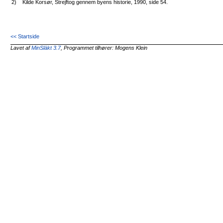
2)
Kilde Korsør, Strejftog gennem byens historie, 1990, side 54.
<< Startside
Lavet af
MinSläkt 3.7
, Programmet tilhører: Mogens Klein