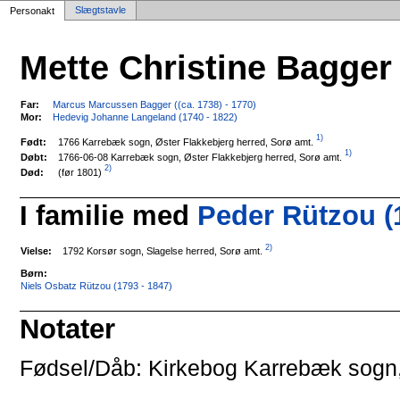
Slægtstavle
Personakt
Mette Christine Bagger
Far:
Marcus Marcussen Bagger ((ca. 1738) - 1770)
Mor:
Hedevig Johanne Langeland (1740 - 1822)
1)
1766 Karrebæk sogn, Øster Flakkebjerg herred, Sorø amt.
Født:
1)
1766-06-08 Karrebæk sogn, Øster Flakkebjerg herred, Sorø amt.
Døbt:
2)
(før 1801)
Død:
I familie med
Peder Rützou (
2)
1792 Korsør sogn, Slagelse herred, Sorø amt.
Vielse:
Børn:
Niels Osbatz Rützou (1793 - 1847)
Notater
Fødsel/Dåb: Kirkebog Karrebæk sogn, 