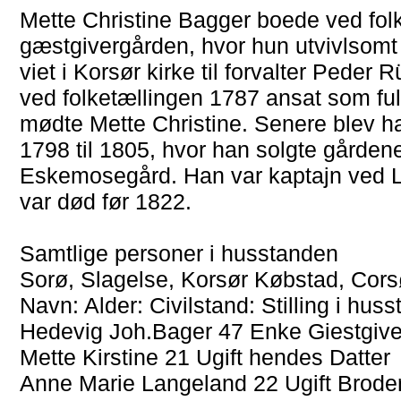
Mette Christine Bagger boede ved fo
gæstgivergården, hvor hun utvivlsomt
viet i Korsør kirke til forvalter Peder
ved folketællingen 1787 ansat som fu
mødte Mette Christine. Senere blev ha
1798 til 1805, hvor han solgte gårdene
Eskemosegård. Han var kaptajn ved L
var død før 1822.
Samtlige personer i husstanden
Sorø, Slagelse, Korsør Købstad, Cors
Navn: Alder: Civilstand: Stilling i hu
Hedevig Joh.Bager 47 Enke Giestgive
Mette Kirstine 21 Ugift hendes Datter
Anne Marie Langeland 22 Ugift Broder