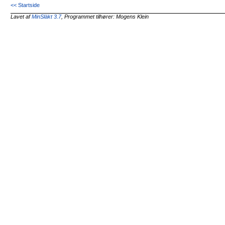
<< Startside
Lavet af
MinSläkt 3.7
, Programmet tilhører: Mogens Klein