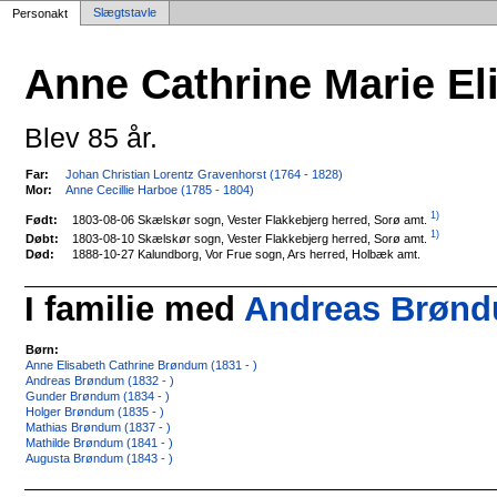
Slægtstavle
Personakt
Anne Cathrine Marie El
Blev 85 år.
Far:
Johan Christian Lorentz Gravenhorst (1764 - 1828)
Mor:
Anne Cecillie Harboe (1785 - 1804)
1)
1803-08-06 Skælskør sogn, Vester Flakkebjerg herred, Sorø amt.
Født:
1)
1803-08-10 Skælskør sogn, Vester Flakkebjerg herred, Sorø amt.
Døbt:
Død:
1888-10-27 Kalundborg, Vor Frue sogn, Ars herred, Holbæk amt.
I familie med
Andreas Brøndu
Børn:
Anne Elisabeth Cathrine Brøndum (1831 - )
Andreas Brøndum (1832 - )
Gunder Brøndum (1834 - )
Holger Brøndum (1835 - )
Mathias Brøndum (1837 - )
Mathilde Brøndum (1841 - )
Augusta Brøndum (1843 - )