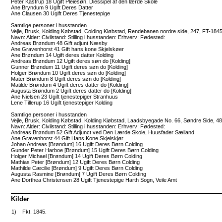
Peter Kastrup 18 Ugift Pleiesøn, Diessipel af den lærde Skole
Ane Bryndum 9 Ugift Deres Datter
Ane Clausen 30 Ugift Deres Tjenestepige
Samtlige personer i husstanden
Vejle, Brusk, Kolding Købstad, Colding Kiøbstad, Rendebanen nordre side, 247, FT-184
Navn: Alder: Civilstand: Stilling i husstanden: Erhverv: Fødested:
Andreas Brøndum 48 Gift adjunt Næsby
Ane Gravenhorst 41 Gift hans kone Skjelskøer
Ane Brøndum 14 Ugift deres datter Kolding
Andreas Brøndum 12 Ugift deres søn do [Kolding]
Gunner Brøndum 11 Ugift deres søn do [Kolding]
Holger Brøndum 10 Ugift deres søn do [Kolding]
Mater Brøndum 8 Ugift deres søn do [Kolding]
Matilde Brøndum 4 Ugift deres datter do [Kolding]
Augusta Brøndum 2 Ugift deres datter do [Kolding]
Ane Nielsen 23 Ugift tjenestepiger Stranhuus
Lene Tillerup 16 Ugift tjenestepiger Kolding
Samtlige personer i husstanden
Vejle, Brusk, Kolding Købstad, Kolding Kiøbstad, Laadsbyegade No. 66, Søndre Side, 
Navn: Alder: Civilstand: Stilling i husstanden: Erhverv: Fødested:
Andreas Brøndum 52 Gift Adjunct ved Den Lærde Skole, Huusfader Sælland
Ane Gravenhorst 44 Gift Hans Kone Skjelskjør
Johan Andreas [Brøndum] 16 Ugift Deres Børn Colding
Gunder Peter Harboe [Brøndum] 15 Ugift Deres Børn Colding
Holger Michael [Brøndum] 14 Ugift Deres Børn Colding
Mathias Peter [Brøndum] 12 Ugift Deres Børn Colding
Mathilde Cæcilie [Brøndum] 9 Ugift Deres Børn Colding
Augusta Rasmine [Brøndum] 7 Ugift Deres Børn Colding
Ane Dorthea Christensen 28 Ugift Tjenestepige Harth Sogn, Veile Amt
Kilder
1)
Fkt. 1845.