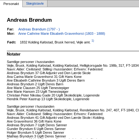
Slægtstavle
Personakt
Andreas Brøndum
Far:
Andreas Brøndum (1797 - )
Mor:
Anne Cathrine Marie Elisabeth Gravenhorst (1803 - 1888)
1)
1832 Kolding Købstad, Brusk herred, Vejle amt.
Født:
Notater
Samtlige personer i husstanden
Vejle, Brusk, Kolding Købstad, Kolding Kiøbstad, Helligkorsgade No. 198b, 317, FT-183
Navn: Alder: Civilstand: Stilling i husstanden: Erhverv: Fødested:
Andreas Bryndum 37 Gift Adjunkt ved Den Lærde Skole
Ana Carina Marie Gravenhorst 31 Gift Hans Kone
Ane Elisabeth Cathrine Bryndum 3 Ugift Deres Børn
Andreas Bryndum 2 Ugift Deres Børn
Ane Marie Clausen 25 Ugift Tienestepiger
Ane Marie Hansen 23 Ugift Tienestepiger
Christian Peter Nikolau Gade 20 Ugift Skolediciple, Logerende
Hendrik Peter Kastrup 13 Ugift Skolediciple, Logerende
Samtlige personer i husstanden
Vejle, Brusk, Kolding Købstad, Kolding Kiøbstad, Rendebanen No. 247, 407, FT-1840, 
Navn: Alder: Civilstand: Stilling i husstanden: Erhverv: Fødested:
Andreas Bryndum 41 Gift Adjunkt ved Den Lærde Skole i Kolding.
Ane Gravenhorst 36 Gift Hans Kone
Andreas Bryndum 7 Ugift Deres Sønner
Gunder Bryndum 6 Ugift Deres Sønner
Holger Bryndum 5 Ugift Deres Sønner
Mathias Bryndum 3 Ugift Deres Sønner