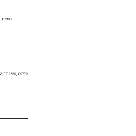
5, B7300
482, FT-1850, C0770