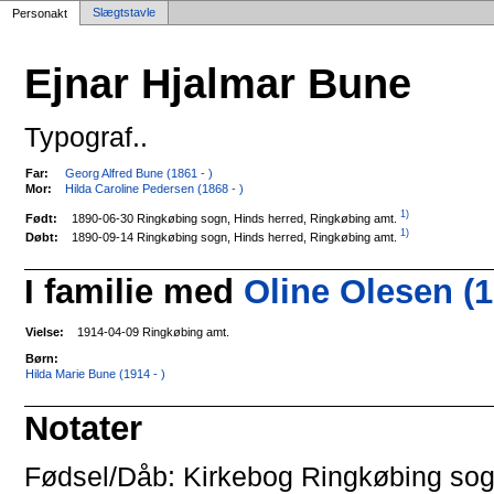
Slægtstavle
Personakt
Ejnar Hjalmar Bune
Typograf..
Far:
Georg Alfred Bune (1861 - )
Mor:
Hilda Caroline Pedersen (1868 - )
1)
1890-06-30 Ringkøbing sogn, Hinds herred, Ringkøbing amt.
Født:
1)
1890-09-14 Ringkøbing sogn, Hinds herred, Ringkøbing amt.
Døbt:
I familie med
Oline Olesen (1
Vielse:
1914-04-09 Ringkøbing amt.
Børn:
Hilda Marie Bune (1914 - )
Notater
Fødsel/Dåb: Kirkebog Ringkøbing sogn