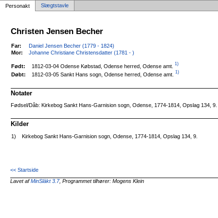
Slægtstavle
Personakt
Christen Jensen Becher
Far:
Daniel Jensen Becher (1779 - 1824)
Mor:
Johanne Christiane Christensdatter (1781 - )
1)
1812-03-04 Odense Købstad, Odense herred, Odense amt.
Født:
1)
1812-03-05 Sankt Hans sogn, Odense herred, Odense amt.
Døbt:
Notater
Fødsel/Dåb: Kirkebog Sankt Hans-Garnision sogn, Odense, 1774-1814, Opslag 134, 9. (
Kilder
1)
Kirkebog Sankt Hans-Garnision sogn, Odense, 1774-1814, Opslag 134, 9.
<< Startside
Lavet af
MinSläkt 3.7
, Programmet tilhører: Mogens Klein