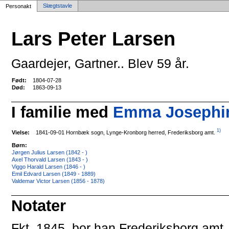
Slægtstavle
Personakt
Lars Peter Larsen
Gaardejer, Gartner.. Blev 59 år.
Født:
1804-07-28
Død:
1863-09-13
I familie med
Emma Josephine
1)
1841-09-01 Hornbæk sogn, Lynge-Kronborg herred, Frederiksborg amt.
Vielse:
Børn:
Jørgen Julius Larsen (1842 - )
Axel Thorvald Larsen (1843 - )
Viggo Harald Larsen (1846 - )
Emil Edvard Larsen (1849 - 1889)
Valdemar Victor Larsen (1856 - 1878)
Notater
Fkt. 1845, bor han Frederiksborg amt