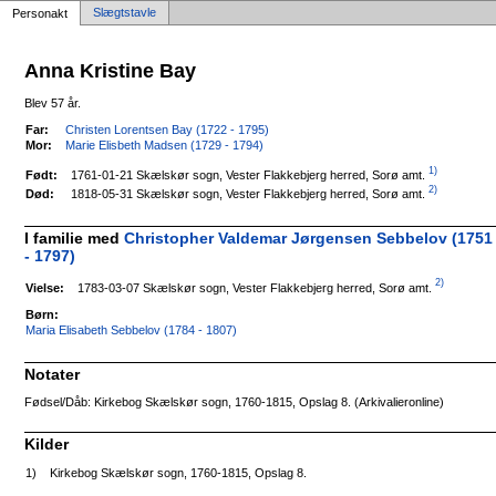
Slægtstavle
Personakt
Anna Kristine Bay
Blev 57 år.
Far:
Christen Lorentsen Bay (1722 - 1795)
Mor:
Marie Elisbeth Madsen (1729 - 1794)
1)
1761-01-21 Skælskør sogn, Vester Flakkebjerg herred, Sorø amt.
Født:
2)
1818-05-31 Skælskør sogn, Vester Flakkebjerg herred, Sorø amt.
Død:
I familie med
Christopher Valdemar Jørgensen Sebbelov (1751
- 1797)
2)
1783-03-07 Skælskør sogn, Vester Flakkebjerg herred, Sorø amt.
Vielse:
Børn:
Maria Elisabeth Sebbelov (1784 - 1807)
Notater
Fødsel/Dåb: Kirkebog Skælskør sogn, 1760-1815, Opslag 8. (Arkivalieronline)
Kilder
1)
Kirkebog Skælskør sogn, 1760-1815, Opslag 8.