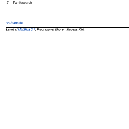
2)
Familysearch
<< Startside
Lavet af
MinSläkt 3.7
, Programmet tilhører: Mogens Klein