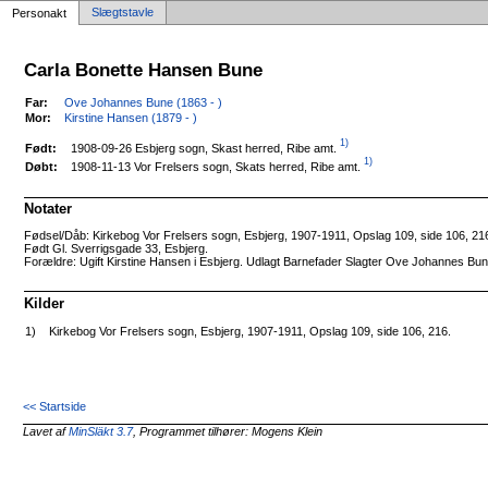
Slægtstavle
Personakt
Carla Bonette Hansen Bune
Far:
Ove Johannes Bune (1863 - )
Mor:
Kirstine Hansen (1879 - )
1)
1908-09-26 Esbjerg sogn, Skast herred, Ribe amt.
Født:
1)
1908-11-13 Vor Frelsers sogn, Skats herred, Ribe amt.
Døbt:
Notater
Fødsel/Dåb: Kirkebog Vor Frelsers sogn, Esbjerg, 1907-1911, Opslag 109, side 106, 216.
Født Gl. Sverrigsgade 33, Esbjerg.
Forældre: Ugift Kirstine Hansen i Esbjerg. Udlagt Barnefader Slagter Ove Johannes Bune
Kilder
1)
Kirkebog Vor Frelsers sogn, Esbjerg, 1907-1911, Opslag 109, side 106, 216.
<< Startside
Lavet af
MinSläkt 3.7
, Programmet tilhører: Mogens Klein