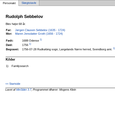
Slægtstavle
Personakt
Rudolph Sebbelov
Blev højst 68 år.
Far:
Jørgen Clausen Sebbelov (1635 - 1724)
Mor:
Maren Jensdatter Groth (1656 - 1724)
1)
1688 Odense
Født:
1)
1756
Død:
1
1756-07-28 Rudkøbing sogn, Langelands Nørre herred, Svendborg amt.
Begravet:
Kilder
1)
Familysearch
<< Startside
Lavet af
MinSläkt 3.7
, Programmet tilhører: Mogens Klein