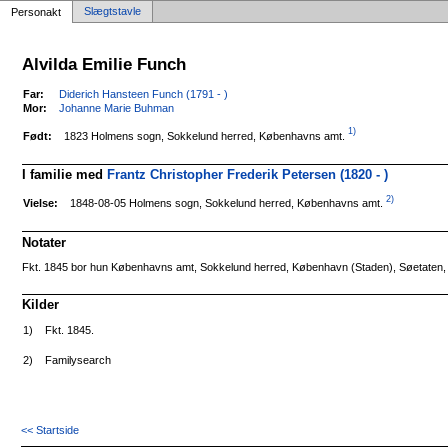
Slægtstavle
Personakt
Alvilda Emilie Funch
Far:
Diderich Hansteen Funch (1791 - )
Mor:
Johanne Marie Buhman
1)
1823 Holmens sogn, Sokkelund herred, Københavns amt.
Født:
I familie med
Frantz Christopher Frederik Petersen (1820 - )
2)
1848-08-05 Holmens sogn, Sokkelund herred, Københavns amt.
Vielse:
Notater
Fkt. 1845 bor hun Københavns amt, Sokkelund herred, København (Staden), Søetaten, 
Kilder
1)
Fkt. 1845.
2)
Familysearch
<< Startside