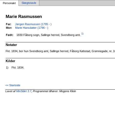
Slægtstavle
Personakt
Marie Rasmussen
Far:
Jørgen Rasmussen (1795 - )
Mor:
Marie Hansdatter (1796 - )
1)
1830 Fåborg sogn, Sallinge herred, Svendborg amt.
Født:
Notater
Fkt. 1834, bor hun Svendborg amt, Sallinge herred, Fåborg Købstad, Grønnegade, nr. 16
Kilder
1)
Fkt. 1834.
<< Startside
Lavet af
MinSläkt 3.7
, Programmet tilhører: Mogens Klein