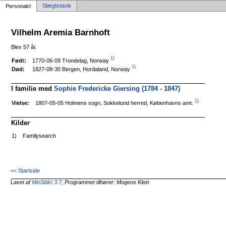
Slægtstavle
Personakt
Vilhelm Aremia Barnhoft
Blev 57 år.
1)
1770-06-09 Trondelag, Norway
Født:
1)
1827-08-30 Bergen, Hordaland, Norway
Død:
I familie med
Sophie Fredericke Giersing (1784 - 1847)
1)
1807-05-05 Holmens sogn, Sokkelund herred, Københavns amt.
Vielse:
Kilder
1)
Familysearch
<< Startside
Lavet af
MinSläkt 3.7
, Programmet tilhører: Mogens Klein