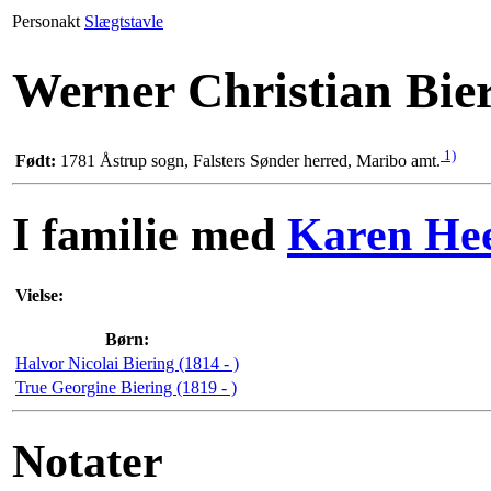
Personakt
Slægtstavle
Werner Christian Bie
1)
Født:
1781 Åstrup sogn, Falsters Sønder herred, Maribo amt.
I familie med
Karen Hee
Vielse:
Børn:
Halvor Nicolai Biering (1814 - )
True Georgine Biering (1819 - )
Notater