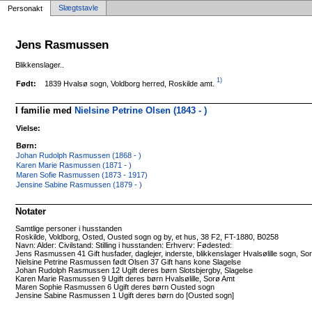
Slægtstavle
Personakt
Jens Rasmussen
Blikkenslager..
1)
1839 Hvalsø sogn, Voldborg herred, Roskilde amt.
Født:
I familie med
Nielsine Petrine Olsen (1843 - )
Vielse:
Børn:
Johan Rudolph Rasmussen (1868 - )
Karen Marie Rasmussen (1871 - )
Maren Sofie Rasmussen (1873 - 1917)
Jensine Sabine Rasmussen (1879 - )
Notater
Samtlige personer i husstanden
Roskilde, Voldborg, Osted, Ousted sogn og by, et hus, 38 F2, FT-1880, B0258
Navn: Alder: Civilstand: Stilling i husstanden: Erhverv: Fødested:
Jens Rasmussen 41 Gift husfader, daglejer, inderste, blikkenslager Hvalsølille sogn, So
Nielsine Petrine Rasmussen født Olsen 37 Gift hans kone Slagelse
Johan Rudolph Rasmussen 12 Ugift deres børn Slotsbjergby, Slagelse
Karen Marie Rasmussen 9 Ugift deres børn Hvalsølille, Sorø Amt
Maren Sophie Rasmussen 6 Ugift deres børn Ousted sogn
Jensine Sabine Rasmussen 1 Ugift deres børn do [Ousted sogn]