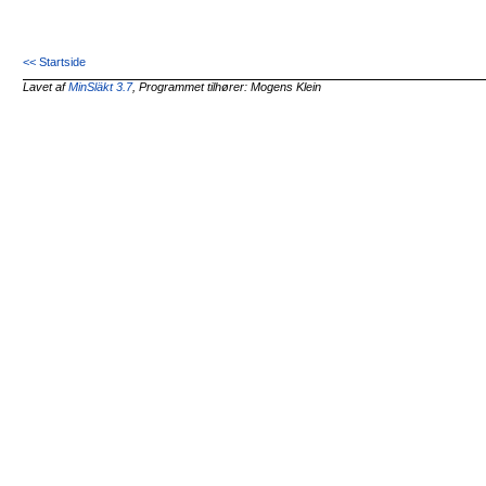
<< Startside
Lavet af
MinSläkt 3.7
, Programmet tilhører: Mogens Klein