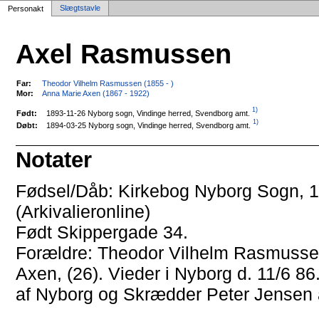
Slægtstavle
Personakt
Axel Rasmussen
Far:
Theodor Vilhelm Rasmussen (1855 - )
Mor:
Anna Marie Axen (1867 - 1922)
1)
1893-11-26 Nyborg sogn, Vindinge herred, Svendborg amt.
Født:
1)
1894-03-25 Nyborg sogn, Vindinge herred, Svendborg amt.
Døbt:
Notater
Fødsel/Dåb: Kirkebog Nyborg Sogn, 1
(Arkivalieronline)
Født Skippergade 34.
Forældre: Theodor Vilhelm Rasmussen
Axen, (26). Vieder i Nyborg d. 11/6 8
af Nyborg og Skrædder Peter Jensen 