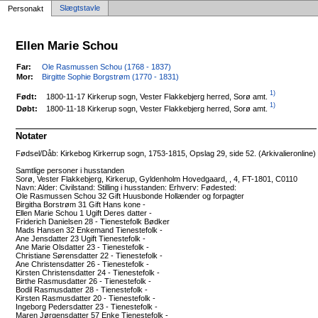
Slægtstavle
Personakt
Ellen Marie Schou
Far:
Ole Rasmussen Schou (1768 - 1837)
Mor:
Birgitte Sophie Borgstrøm (1770 - 1831)
1)
1800-11-17 Kirkerup sogn, Vester Flakkebjerg herred, Sorø amt.
Født:
1)
1800-11-18 Kirkerup sogn, Vester Flakkebjerg herred, Sorø amt.
Døbt:
Notater
Fødsel/Dåb: Kirkebog Kirkerrup sogn, 1753-1815, Opslag 29, side 52. (Arkivalieronline)
Samtlige personer i husstanden
Sorø, Vester Flakkebjerg, Kirkerup, Gyldenholm Hovedgaard, , 4, FT-1801, C0110
Navn: Alder: Civilstand: Stilling i husstanden: Erhverv: Fødested:
Ole Rasmussen Schou 32 Gift Huusbonde Hollænder og forpagter
Birgitha Borstrøm 31 Gift Hans kone -
Ellen Marie Schou 1 Ugift Deres datter -
Friderich Danielsen 28 - Tienestefolk Bødker
Mads Hansen 32 Enkemand Tienestefolk -
Ane Jensdatter 23 Ugift Tienestefolk -
Ane Marie Olsdatter 23 - Tienestefolk -
Christiane Sørensdatter 22 - Tienestefolk -
Ane Christensdatter 26 - Tienestefolk -
Kirsten Christensdatter 24 - Tienestefolk -
Birthe Rasmusdatter 26 - Tienestefolk -
Bodil Rasmusdatter 28 - Tienestefolk -
Kirsten Rasmusdatter 20 - Tienestefolk -
Ingeborg Pedersdatter 23 - Tienestefolk -
Maren Jørgensdatter 57 Enke Tienestefolk -