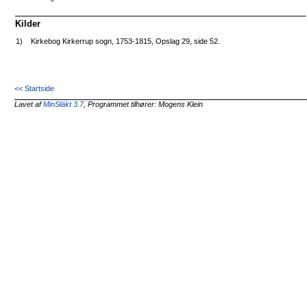
Kilder
1)
Kirkebog Kirkerrup sogn, 1753-1815, Opslag 29, side 52.
<< Startside
Lavet af
MinSläkt 3.7
, Programmet tilhører: Mogens Klein