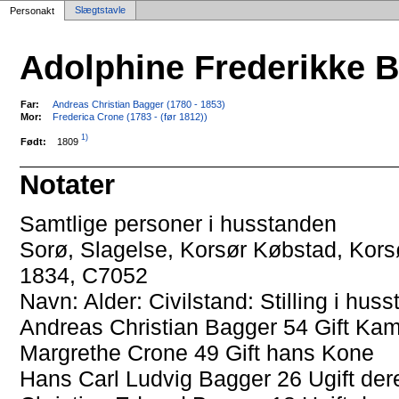
Slægtstavle
Personakt
Adolphine Frederikke 
Far:
Andreas Christian Bagger (1780 - 1853)
Mor:
Frederica Crone (1783 - (før 1812))
1)
1809
Født:
Notater
Samtlige personer i husstanden
Sorø, Slagelse, Korsør Købstad, Korsø
1834, C7052
Navn: Alder: Civilstand: Stilling i hu
Andreas Christian Bagger 54 Gift Ka
Margrethe Crone 49 Gift hans Kone
Hans Carl Ludvig Bagger 26 Ugift der