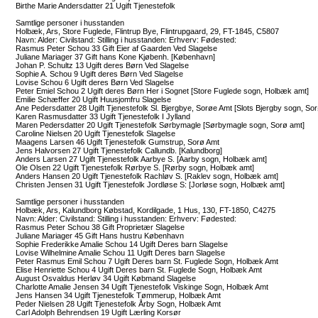
Birthe Marie Andersdatter 21 Ugift Tjenestefolk
Samtlige personer i husstanden
Holbæk, Ars, Store Fuglede, Flintrup Bye, Flintrupgaard, 29, FT-1845, C5807
Navn: Alder: Civilstand: Stilling i husstanden: Erhverv: Fødested:
Rasmus Peter Schou 33 Gift Eier af Gaarden Ved Slagelse
Juliane Mariager 37 Gift hans Kone Kjøbenh. [København]
Johan P. Schultz 13 Ugift deres Børn Ved Slagelse
Sophie A. Schou 9 Ugift deres Børn Ved Slagelse
Lovise Schou 6 Ugift deres Børn Ved Slagelse
Peter Emiel Schou 2 Ugift deres Børn Her i Sognet [Store Fuglede sogn, Holbæk amt]
Emilie Schæffer 20 Ugift Huusjomfru Slagelse
Ane Pedersdatter 28 Ugift Tjenestefolk Sl. Bjergbye, Sorøe Amt [Slots Bjergby sogn, So
Karen Rasmusdatter 33 Ugift Tjenestefolk I Jylland
Maren Pedersdatter 20 Ugift Tjenestefolk Sørbymagle [Sørbymagle sogn, Sorø amt]
Caroline Nielsen 20 Ugift Tjenestefolk Slagelse
Maagens Larsen 46 Ugift Tjenestefolk Gumstrup, Sorø Amt
Jens Halvorsen 27 Ugift Tjenestefolk Callundb. [Kalundborg]
Anders Larsen 27 Ugift Tjenestefolk Aarbye S. [Aarby sogn, Holbæk amt]
Ole Olsen 22 Ugift Tjenestefolk Rørbye S. [Rørby sogn, Holbæk amt]
Anders Hansen 20 Ugift Tjenestefolk Rachløv S. [Raklev sogn, Holbæk amt]
Christen Jensen 31 Ugift Tjenestefolk Jordløse S: [Jorløse sogn, Holbæk amt]
Samtlige personer i husstanden
Holbæk, Ars, Kalundborg Købstad, Kordilgade, 1 Hus, 130, FT-1850, C4275
Navn: Alder: Civilstand: Stilling i husstanden: Erhverv: Fødested:
Rasmus Peter Schou 38 Gift Proprietær Slagelse
Juliane Mariager 45 Gift Hans hustru København
Sophie Frederikke Amalie Schou 14 Ugift Deres barn Slagelse
Lovise Wilhelmine Amalie Schou 11 Ugift Deres barn Slagelse
Peter Rasmus Emil Schou 7 Ugift Deres barn St. Fuglede Sogn, Holbæk Amt
Elise Henriette Schou 4 Ugift Deres barn St. Fuglede Sogn, Holbæk Amt
August Osvaldus Herløv 34 Ugift Købmand Slagelse
Charlotte Amalie Jensen 34 Ugift Tjenestefolk Viskinge Sogn, Holbæk Amt
Jens Hansen 34 Ugift Tjenestefolk Tømmerup, Holbæk Amt
Peder Nielsen 28 Ugift Tjenestefolk Årby Sogn, Holbæk Amt
Carl Adolph Behrendsen 19 Ugift Lærling Korsør