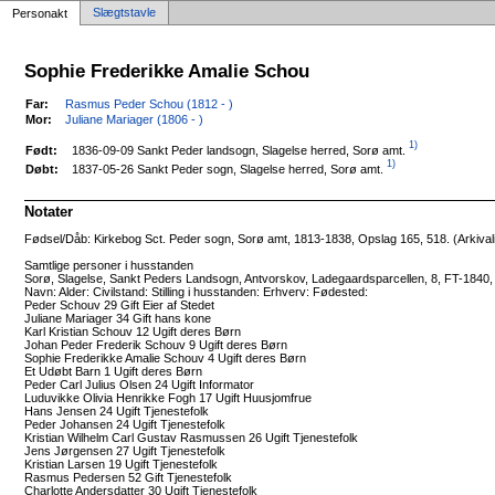
Slægtstavle
Personakt
Sophie Frederikke Amalie Schou
Far:
Rasmus Peder Schou (1812 - )
Mor:
Juliane Mariager (1806 - )
1)
1836-09-09 Sankt Peder landsogn, Slagelse herred, Sorø amt.
Født:
1)
1837-05-26 Sankt Peder sogn, Slagelse herred, Sorø amt.
Døbt:
Notater
Fødsel/Dåb: Kirkebog Sct. Peder sogn, Sorø amt, 1813-1838, Opslag 165, 518. (Arkivali
Samtlige personer i husstanden
Sorø, Slagelse, Sankt Peders Landsogn, Antvorskov, Ladegaardsparcellen, 8, FT-1840
Navn: Alder: Civilstand: Stilling i husstanden: Erhverv: Fødested:
Peder Schouv 29 Gift Eier af Stedet
Juliane Mariager 34 Gift hans kone
Karl Kristian Schouv 12 Ugift deres Børn
Johan Peder Frederik Schouv 9 Ugift deres Børn
Sophie Frederikke Amalie Schouv 4 Ugift deres Børn
Et Udøbt Barn 1 Ugift deres Børn
Peder Carl Julius Olsen 24 Ugift Informator
Luduvikke Olivia Henrikke Fogh 17 Ugift Huusjomfrue
Hans Jensen 24 Ugift Tjenestefolk
Peder Johansen 24 Ugift Tjenestefolk
Kristian Wilhelm Carl Gustav Rasmussen 26 Ugift Tjenestefolk
Jens Jørgensen 27 Ugift Tjenestefolk
Kristian Larsen 19 Ugift Tjenestefolk
Rasmus Pedersen 52 Gift Tjenestefolk
Charlotte Andersdatter 30 Ugift Tjenestefolk