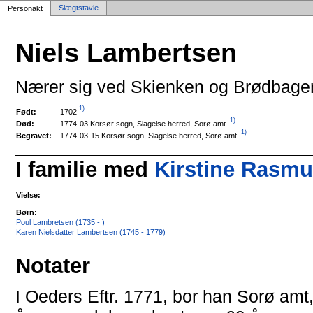
Slægtstavle
Personakt
Niels Lambertsen
Nærer sig ved Skienken og Brødbageri.
1)
1702
Født:
1)
1774-03 Korsør sogn, Slagelse herred, Sorø amt.
Død:
1)
1774-03-15 Korsør sogn, Slagelse herred, Sorø amt.
Begravet:
I familie med
Kirstine Rasmus
Vielse:
Børn:
Poul Lambretsen (1735 - )
Karen Nielsdatter Lambertsen (1745 - 1779)
Notater
I Oeders Eftr. 1771, bor han Sorø amt