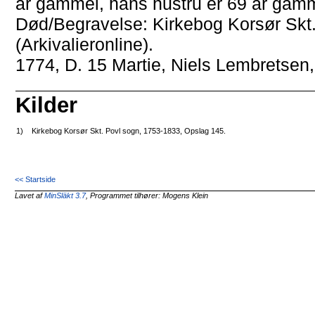
år gammel, hans hustru er 69 år gamm
Død/Begravelse: Kirkebog Korsør Skt
(Arkivalieronline).
1774, D. 15 Martie, Niels Lembretsen,
Kilder
1)
Kirkebog Korsør Skt. Povl sogn, 1753-1833, Opslag 145.
<< Startside
Lavet af
MinSläkt 3.7
, Programmet tilhører: Mogens Klein