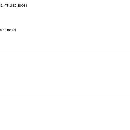
, 1, FT-1880, B0088
1890, B0659