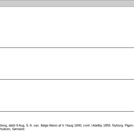
, døbt 9 Aug, S. A. vac. ifølge Attest af V. Haug 1840, conf. i Adelby 1856. Nyborg. Pigen An
 Poulsen, Sømand.