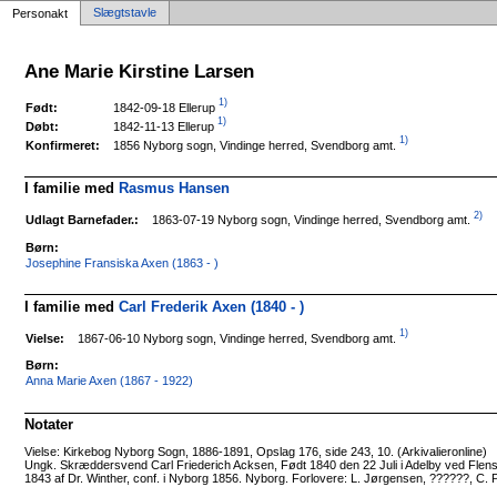
Slægtstavle
Personakt
Ane Marie Kirstine Larsen
1)
1842-09-18 Ellerup
Født:
1)
1842-11-13 Ellerup
Døbt:
1)
1856 Nyborg sogn, Vindinge herred, Svendborg amt.
Konfirmeret:
I familie med
Rasmus Hansen
2)
1863-07-19 Nyborg sogn, Vindinge herred, Svendborg amt.
Udlagt Barnefader.:
Børn:
Josephine Fransiska Axen (1863 - )
I familie med
Carl Frederik Axen (1840 - )
1)
1867-06-10 Nyborg sogn, Vindinge herred, Svendborg amt.
Vielse:
Børn:
Anna Marie Axen (1867 - 1922)
Notater
Vielse: Kirkebog Nyborg Sogn, 1886-1891, Opslag 176, side 243, 10. (Arkivalieronline)
Ungk. Skræddersvend Carl Friederich Acksen, Født 1840 den 22 Juli i Adelby ved Flensborg
1843 af Dr. Winther, conf. i Nyborg 1856. Nyborg. Forlovere: L. Jørgensen, ??????, C.