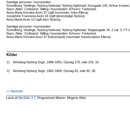
Samtlige personer i husstanden
Svendborg, Vindinge, Nyborg Købstad, Nyborg Kjøbstad, Korsgade 135, forhus kvisten
Navn: Alder: Civilstand: Stilling i husstanden: Erhverv: Fødested:
Anna Maria Kerstine Axen 37 Ugift husmoder, enke Ellerup
Josephine Fransiska Axen 16 Ugift tjenestepige Nyborg
Anna Maria Axen 12 Ugift barn Nyborg
Samtlige personer i husstanden
Svendborg, Vindinge, Nyborg Købstad, Nyborg Kjøbstad, Skippergade 34, 2 sal, 3, FT-
Navn: Alder: Civilstand: Stilling i husstanden: Erhverv: Fødested:
Anna Marie Kerstine Axen 47 Enke(mand) husmoder franskvasker Ellerup
Kilder
1)
Kirkebog Nyborg Sogn, 1886-1891, Opslag 176, side 243, 10.
2)
Kirkebog Nyborg Sogn, 1862-1869, Opslag 63, side 82, 30.
<< Startside
Lavet af
MinSläkt 3.7
, Programmet tilhører: Mogens Klein