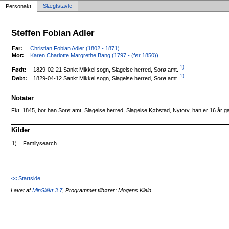
Slægtstavle
Personakt
Steffen Fobian Adler
Far:
Christian Fobian Adler (1802 - 1871)
Mor:
Karen Charlotte Margrethe Bang (1797 - (før 1850))
1)
1829-02-21 Sankt Mikkel sogn, Slagelse herred, Sorø amt.
Født:
1)
1829-04-12 Sankt Mikkel sogn, Slagelse herred, Sorø amt.
Døbt:
Notater
Fkt. 1845, bor han Sorø amt, Slagelse herred, Slagelse Købstad, Nytorv, han er 16 å
Kilder
1)
Familysearch
<< Startside
Lavet af
MinSläkt 3.7
, Programmet tilhører: Mogens Klein