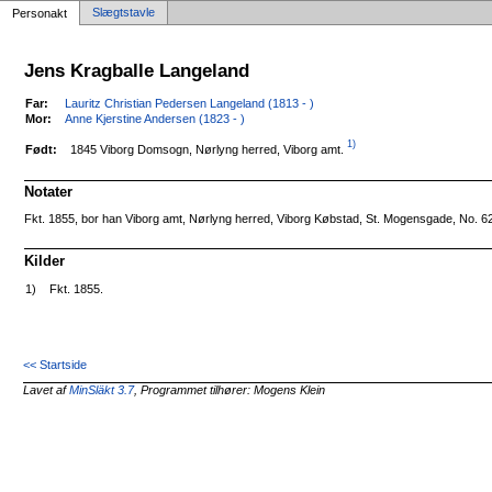
Slægtstavle
Personakt
Jens Kragballe Langeland
Far:
Lauritz Christian Pedersen Langeland (1813 - )
Mor:
Anne Kjerstine Andersen (1823 - )
1)
1845 Viborg Domsogn, Nørlyng herred, Viborg amt.
Født:
Notater
Fkt. 1855, bor han Viborg amt, Nørlyng herred, Viborg Købstad, St. Mogensgade, No. 6
Kilder
1)
Fkt. 1855.
<< Startside
Lavet af
MinSläkt 3.7
, Programmet tilhører: Mogens Klein