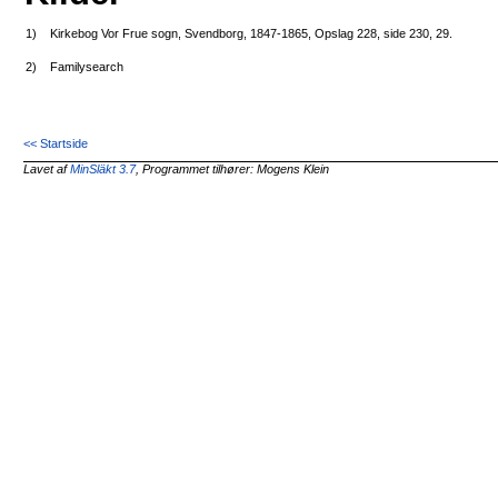
1)
Kirkebog Vor Frue sogn, Svendborg, 1847-1865, Opslag 228, side 230, 29.
2)
Familysearch
<< Startside
Lavet af
MinSläkt 3.7
, Programmet tilhører: Mogens Klein