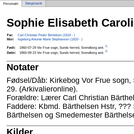
Slægtstavle
Personakt
Sophie Elisabeth Carol
Far:
Carl Christian Peder Bertelsen (1818 - )
Mor:
Ingeborg Antonie Marie Stephansen (1820 - )
1)
1860-07-29 Vor Frue sogn, Sunds herred, Svendborg amt.
Født:
2)
1860-09-23 Vor Frue sogn, Sunds herred, Svendborg amt.
Døbt:
Notater
Fødsel/Dåb: Kirkebog Vor Frue sogn,
29. (Arkivalieronline).
Forældre: Lærer Carl Christian Bärthe
Faddere: Kbmd. Bärthelsen Hstr, ??? 
Bärthelsen og Smedemester Bärthels
Kilder