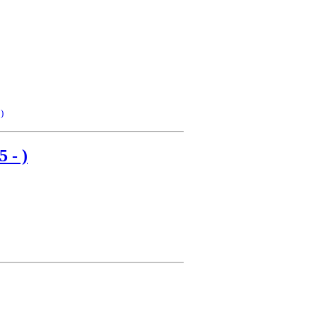
)
 - )