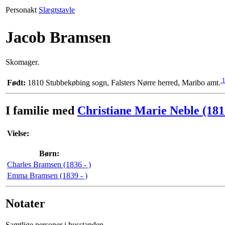
Personakt
Slægtstavle
Jacob Bramsen
Skomager.
1
Født:
1810 Stubbekøbing sogn, Falsters Nørre herred, Maribo amt.
I familie med
Christiane Marie Neble (1815
Vielse:
Børn:
Charles Bramsen (1836 - )
Emma Bramsen (1839 - )
Notater
Samtlige personer i husstanden