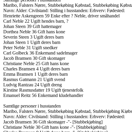
Maribo, Falsters Nørre, Stubbekøbing Købstad, Stubbekøbing Købs
Navn: Alder: Civilstand: Stilling i husstanden: Erhverv: Fødested:
Henriette Askengreen 59 Enke efter ? Neble, driver småhandel
Carl Neble 22 Ugift hendes barn, ?
Johan Steen 39 Gift hattemager
Dorthea Neble 36 Gift hans kone
Severin Steen 3 Ugift deres barn
Johan Steen 1 Ugift deres barn
Peter Neble 31 Ugift snedker
Carl Golbeck 36 Enkemand sadelmager
Jacob Bramsen 30 Gift skomager
Christiane Neble 25 Gift hans kone
Charles Bramsen 4 Ugift deres barn
Emma Bramsen 1 Ugift deres barn
Rasmus Gatmann 21 Ugift svend
Ludvig Rantzau 24 Ugift dreng
Kirstine Rasmusdatter 19 Ugift tjenestefolk
Emanuel Reitz 56 Enkemand kludehandler
Samtlige personer i husstanden
Maribo, Falsters Nørre, Stubbekøbing Købstad, Stubbekjøbing Kiøb
Navn: Alder: Civilstand: Stilling i husstanden: Erhverv: Fødested:
Jacob Bramsen 36 Gift skomager -"- [Stubbekjøbing]
Christiane Neble 30 Gift hans kone -"- [Stubbekjøbing]