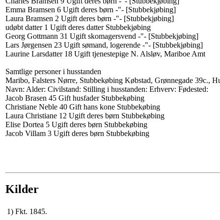
Charles Bramsen 9 Ugift deres børn -"- [Stubbekjøbing]
Emma Bramsen 6 Ugift deres børn -"- [Stubbekjøbing]
Laura Bramsen 2 Ugift deres børn -"- [Stubbekjøbing]
udøbt datter 1 Ugift deres datter Stubbekjøbing
Georg Gottmann 31 Ugift skomagersvend -"- [Stubbekjøbing]
Lars Jørgensen 23 Ugift sømand, logerende -"- [Stubbekjøbing]
Laurine Larsdatter 18 Ugift tjenestepige N. Alsløv, Mariboe Amt
Samtlige personer i husstanden
Maribo, Falsters Nørre, Stubbekøbing Købstad, Grønnegade 39c., H
Navn: Alder: Civilstand: Stilling i husstanden: Erhverv: Fødested:
Jacob Brasen 45 Gift husfader Stubbekøbing
Christiane Neble 40 Gift hans kone Stubbekøbing
Laura Christiane 12 Ugift deres børn Stubbekøbing
Elise Dortea 5 Ugift deres børn Stubbekøbing
Jacob Villam 3 Ugift deres børn Stubbekøbing
Kilder
1)
Fkt. 1845.