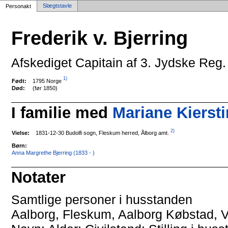
Slægtstavle
Personakt
Frederik v. Bjerring
Afskediget Capitain af 3. Jydske Reg.
1)
1795 Norge
Født:
Død:
(før 1850)
I familie med
Mariane Kiersti
2)
1831-12-30 Budolfi sogn, Fleskum herred, Ålborg amt.
Vielse:
Børn:
Anna Margrethe Bjerring (1833 - )
Notater
Samtlige personer i husstanden
Aalborg, Fleskum, Aalborg Købstad, V