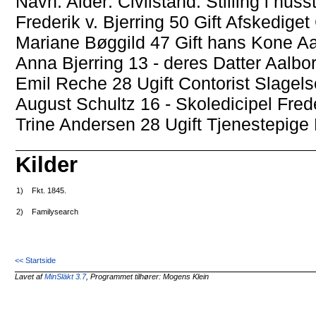
Navn: Alder: Civilstand: Stilling i hu
Frederik v. Bjerring 50 Gift Afskedige
Mariane Bøggild 47 Gift hans Kone A
Anna Bjerring 13 - deres Datter Aalbo
Emil Reche 28 Ugift Contorist Slagels
August Schultz 16 - Skoledicipel Fre
Trine Andersen 28 Ugift Tjenestepige 
Kilder
1)
Fkt. 1845.
2)
Familysearch
<< Startside
Lavet af
MinSläkt 3.7
, Programmet tilhører: Mogens Klein