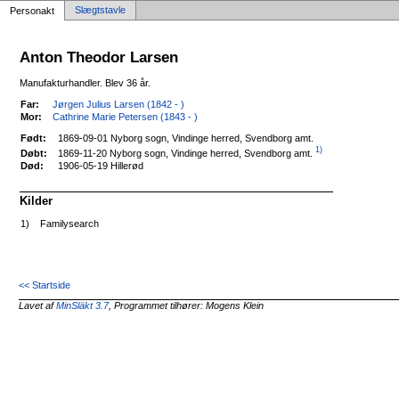
Slægtstavle
Personakt
Anton Theodor Larsen
Manufakturhandler. Blev 36 år.
Far:
Jørgen Julius Larsen (1842 - )
Mor:
Cathrine Marie Petersen (1843 - )
Født:
1869-09-01 Nyborg sogn, Vindinge herred, Svendborg amt.
1)
1869-11-20 Nyborg sogn, Vindinge herred, Svendborg amt.
Døbt:
Død:
1906-05-19 Hillerød
Kilder
1)
Familysearch
<< Startside
Lavet af
MinSläkt 3.7
, Programmet tilhører: Mogens Klein