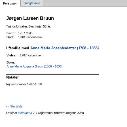
Slægtstavle
Personakt
Jørgen Larsen Bruun
Tøjhusforvalter. Blev højst 53 år.
Født:
1757 Oslo
Død:
1810 København.
I familie med
Anna Maria Josephsdatter (1768 - 1833)
Vielse:
1787 København.
Børn:
Anne Marie Augusta Bruun (1806 - 1838)
Notater
tøjhusforvalter 1787-1810
<< Startside
Lavet af
MinSläkt 3.7
, Programmet tilhører: Mogens Klein