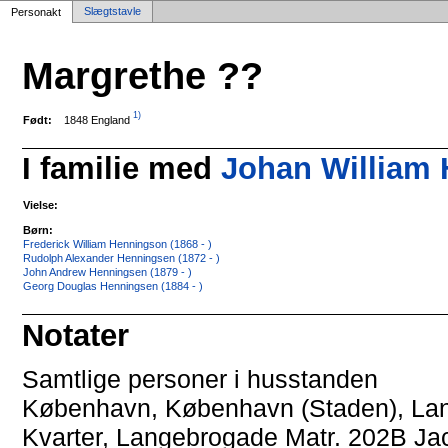
Slægtstavle
Personakt
Margrethe ??
1)
1848 England
Født:
I familie med
Johan William 
Vielse:
Børn:
Frederick William Henningson (1868 - )
Rudolph Alexander Henningsen (1872 - )
John Andrew Henningsen (1879 - )
Georg Douglas Henningsen (1884 - )
Notater
Samtlige personer i husstanden
København, København (Staden), Lan
Kvarter, Langebrogade Matr. 202B Ja