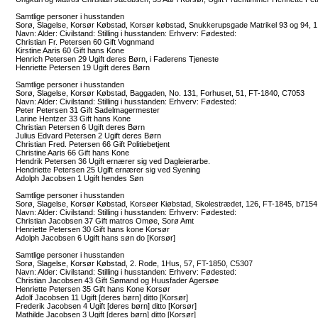
Samtlige personer i husstanden
Sorø, Slagelse, Korsør Købstad, Korsør købstad, Snukkerupsgade Matrikel 93 og 94, 
Navn: Alder: Civilstand: Stilling i husstanden: Erhverv: Fødested:
Christian Fr. Petersen 60 Gift Vognmand
Kirstine Aaris 60 Gift hans Kone
Henrich Petersen 29 Ugift deres Børn, i Faderens Tjeneste
Henriette Petersen 19 Ugift deres Børn
Samtlige personer i husstanden
Sorø, Slagelse, Korsør Købstad, Baggaden, No. 131, Forhuset, 51, FT-1840, C7053
Navn: Alder: Civilstand: Stilling i husstanden: Erhverv: Fødested:
Peter Petersen 31 Gift Sadelmagermester
Larine Hentzer 33 Gift hans Kone
Christian Petersen 6 Ugift deres Børn
Julius Edvard Petersen 2 Ugift deres Børn
Christian Fred. Petersen 66 Gift Politiebetjent
Christine Aaris 66 Gift hans Kone
Hendrik Petersen 36 Ugift ernærer sig ved Dagleierarbe.
Hendriette Petersen 25 Ugift ernærer sig ved Syening
Adolph Jacobsen 1 Ugift hendes Søn
Samtlige personer i husstanden
Sorø, Slagelse, Korsør Købstad, Korsøer Kiøbstad, Skolestrædet, 126, FT-1845, b7154
Navn: Alder: Civilstand: Stilling i husstanden: Erhverv: Fødested:
Christian Jacobsen 37 Gift matros Omøe, Sorø Amt
Henriette Petersen 30 Gift hans kone Korsør
Adolph Jacobsen 6 Ugift hans søn do [Korsør]
Samtlige personer i husstanden
Sorø, Slagelse, Korsør Købstad, 2. Rode, 1Hus, 57, FT-1850, C5307
Navn: Alder: Civilstand: Stilling i husstanden: Erhverv: Fødested:
Christian Jacobsen 43 Gift Sømand og Huusfader Agersøe
Henriette Petersen 35 Gift hans Kone Korsør
Adolf Jacobsen 11 Ugift [deres børn] ditto [Korsør]
Frederik Jacobsen 4 Ugift [deres børn] ditto [Korsør]
Mathilde Jacobsen 3 Ugift [deres børn] ditto [Korsør]