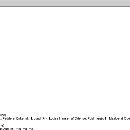
ine).
s. Faddere: Enkemd. H. Lund, Frk. Louise Hansen af Odense, Fuldmægtig H. Maaløe af Ode
ne).
de August 1869, mg, mg.