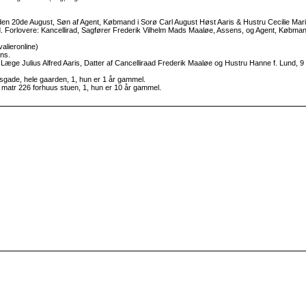
 den 20de August, Søn af Agent, Købmand i Sorø Carl August Høst Aaris & Hustru Cecilie Mar
. Forlovere: Kancellirad, Sagfører Frederik Vilhelm Mads Maaløe, Assens, og Agent, Købman
alieronline)
ns.
fter Læge Julius Alfred Aaris, Datter af Cancelliraad Frederik Maaløe og Hustru Hanne f. Lund
gade, hele gaarden, 1, hun er 1 år gammel.
matr 226 forhuus stuen, 1, hun er 10 år gammel.