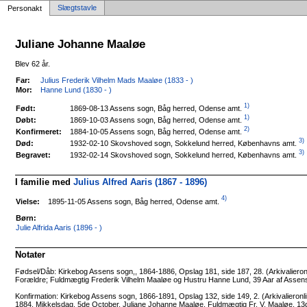
Slægtstavle
Personakt
Juliane Johanne Maaløe
Blev 62 år.
Far:
Julius Frederik Vilhelm Mads Maaløe (1833 - )
Mor:
Hanne Lund (1830 - )
1)
1869-08-13 Assens sogn, Båg herred, Odense amt.
Født:
1)
1869-10-03 Assens sogn, Båg herred, Odense amt.
Døbt:
2)
1884-10-05 Assens sogn, Båg herred, Odense amt.
Konfirmeret:
3)
1932-02-10 Skovshoved sogn, Sokkelund herred, Københavns amt.
Død:
3)
1932-02-14 Skovshoved sogn, Sokkelund herred, Københavns amt.
Begravet:
I familie med
Julius Alfred Aaris (1867 - 1896)
4)
1895-11-05 Assens sogn, Båg herred, Odense amt.
Vielse:
Børn:
Julie Alfrida Aaris (1896 - )
Notater
Fødsel/Dåb: Kirkebog Assens sogn,, 1864-1886, Opslag 181, side 187, 28. (Arkivalieronl
Forældre; Fuldmægtig Frederik Vilhelm Maaløe og Hustru Hanne Lund, 39 Aar af Assen
Konfirmation: Kirkebog Assens sogn, 1866-1891, Opslag 132, side 149, 2. (Arkivalieronli
1884, Mikkelsdag, 5de October, Juliane Johanne Maaløe, Fuldmægtig Fr. V. Maaløe, 13