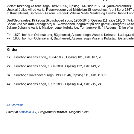
Vielse: Kirkebog Assens sogn, 1892-1896, Opslag 164, side 215, 24. (Arkivalieronline)
Ungkarl Julius Alfred Aaris, Reservelæge ved Middelfart Sindsygehus, født i Sorø 1867
af Kancelliraad, Sagfører i Assens Frederik Vilhelm Mads Maaløe og Hustru Hanne Lund
Død/Begravelse: Kirkebog Skovshoved sogn, 1930-1946, Opslag 111, side 110, 3. (Arkiv
Boede ved sin død Tornagervej 8, Skovshoned, begravet på den gamle kirkegård i Asse
Juliane Johanne Aaris f. Maaløe, Lotterikollektrice, Tornagervej 8, f. i Assens. Enke e
Fkt. 1870, bor hun Odense amt, Båg herred, Assens sogn, Assens Købstad, Ladegaards
Fkt. 1880, bor hun Odense amt, Båg herred, Assens sogn, Assens Købstad, Østergade 
Kilder
1)
Kirkebog Assens sogn,, 1864-1886, Opslag 181, side 187, 28.
2)
Kirkebog Assens sogn, 1866-1891, Opslag 132, side 149, 2.
3)
Kirkebog Skovshoved sogn, 1930-1946, Opslag 111, side 110, 3.
4)
Kirkebog Assens sogn, 1892-1896, Opslag 164, side 215, 24.
<< Startside
Lavet af
MinSläkt 3.7
, Programmet tilhører: Mogens Klein