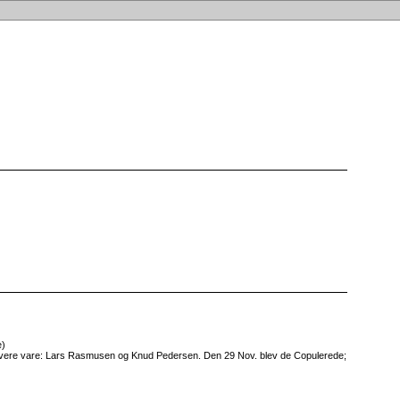
e)
lovere vare: Lars Rasmusen og Knud Pedersen. Den 29 Nov. blev de Copulerede;