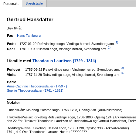
Slægtstavle
Personakt
Gertrud Hansdatter
Blev 64 år.
Far:
Hans Tambourg
1)
1727-01-29 Refsvindinge sogn, Vindinge herred, Svendborg amt.
Født:
2)
1791-10-09 Ellested sogn, Vindinge herred, Svendborg amt.
Død:
I familie med
Theodorus Lauritsen (1729 - 1814)
3)
1757-09-22 Refsvindinge sogn, Vindinge herred, Svendborg amt.
Forlovet:
3)
1757-11-29 Refsvindinge sogn, Vindinge herred, Svendborg amt.
Vielse:
Børn:
Anne Cathrine Theodorusdatter (1759 - )
Sophie Theodorusdatter (1761 - 1821)
Notater
Fødsel/Dåb: Kirkebog Ellested sogn, 1753-1798, Opslag 338. (Arkivalieronline)
Trolovelse/Vielse: Kirkebog Refsvindinge sogn, 1756-1800, Opslag 124. (Arkivalieronlin
den 22 Ept, Trolovet Theodorus Lauritzen af Lindeschowu og Gertrud Hansdatter, For
Død/Begravelse: Kirkebog Ellested sogn, 1753-1798, Opslag 338. (Arkivalieronline)
1791, d. 9 Oct, Theodorus Larsens Hustru ?????????.