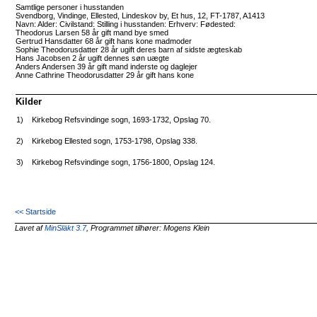
Samtlige personer i husstanden
Svendborg, Vindinge, Ellested, Lindeskov by, Et hus, 12, FT-1787, A1413
Navn: Alder: Civilstand: Stilling i husstanden: Erhverv: Fødested:
Theodorus Larsen 58 år gift mand bye smed
Gertrud Hansdatter 68 år gift hans kone madmoder
Sophie Theodorusdatter 28 år ugift deres barn af sidste ægteskab
Hans Jacobsen 2 år ugift dennes søn uægte
Anders Andersen 39 år gift mand inderste og daglejer
Anne Cathrine Theodorusdatter 29 år gift hans kone
Kilder
1)
Kirkebog Refsvindinge sogn, 1693-1732, Opslag 70.
2)
Kirkebog Ellested sogn, 1753-1798, Opslag 338.
3)
Kirkebog Refsvindinge sogn, 1756-1800, Opslag 124.
<< Startside
Lavet af
MinSläkt 3.7
, Programmet tilhører: Mogens Klein