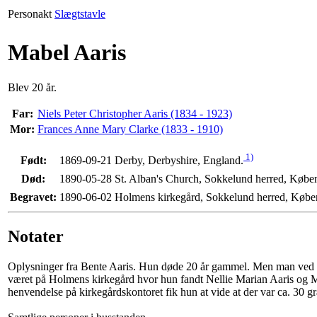
Personakt
Slægtstavle
Mabel Aaris
Blev 20 år.
Far:
Niels Peter Christopher Aaris (1834 - 1923)
Mor:
Frances Anne Mary Clarke (1833 - 1910)
1)
Født:
1869-09-21 Derby, Derbyshire, England.
Død:
1890-05-28 St. Alban's Church, Sokkelund herred, Købe
Begravet:
1890-06-02 Holmens kirkegård, Sokkelund herred, Købe
Notater
Oplysninger fra Bente Aaris. Hun døde 20 år gammel. Men man ved ikk
været på Holmens kirkegård hvor hun fandt Nellie Marian Aaris og Mab
henvendelse på kirkegårdskontoret fik hun at vide at der var ca. 30 g