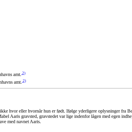
2)
nhavns amt.
2)
nhavns amt.
e hvor eller hvornår hun er født. Ifølge yderligere oplysninger fra Be
el Aaris gravsted, gravstedet var lige indenfor lågen med egen indhegni
rave med navnet Aaris.