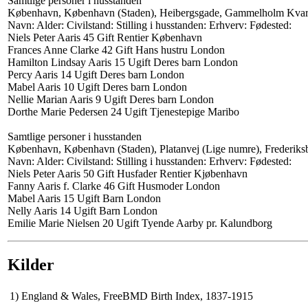
Samtlige personer i husstanden
København, København (Staden), Heibergsgade, Gammelholm Kvart
Navn: Alder: Civilstand: Stilling i husstanden: Erhverv: Fødested:
Niels Peter Aaris 45 Gift Rentier København
Frances Anne Clarke 42 Gift Hans hustru London
Hamilton Lindsay Aaris 15 Ugift Deres barn London
Percy Aaris 14 Ugift Deres barn London
Mabel Aaris 10 Ugift Deres barn London
Nellie Marian Aaris 9 Ugift Deres barn London
Dorthe Marie Pedersen 24 Ugift Tjenestepige Maribo
Samtlige personer i husstanden
København, København (Staden), Platanvej (Lige numre), Frederik
Navn: Alder: Civilstand: Stilling i husstanden: Erhverv: Fødested:
Niels Peter Aaris 50 Gift Husfader Rentier Kjøbenhavn
Fanny Aaris f. Clarke 46 Gift Husmoder London
Mabel Aaris 15 Ugift Barn London
Nelly Aaris 14 Ugift Barn London
Emilie Marie Nielsen 20 Ugift Tyende Aarby pr. Kalundborg
Kilder
1)
England & Wales, FreeBMD Birth Index, 1837-1915